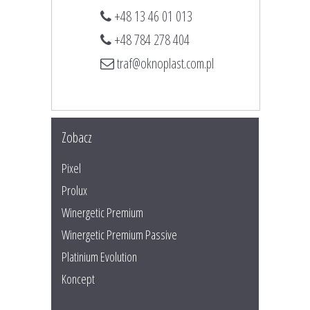
+48 13 46 01 013
+48 784 278 404
traf@oknoplast.com.pl
Zobacz
Pixel
Prolux
Winergetic Premium
Winergetic Premium Passive
Platinium Evolution
Koncept