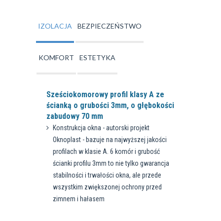
IZOLACJA
BEZPIECZEŃSTWO
KOMFORT
ESTETYKA
Sześciokomorowy profil klasy A ze
Pakiet szyb
ścianką o grubości 3mm, o głębokości
Ug=0,5W/m2
zabudowy 70 mm
Ten autorsk
Konstrukcja okna - autorski projekt
szybowy o 
Oknoplast - bazuje na najwyższej jakości
izolacyjnych
profilach w klasie A. 6 komór i grubość
Lt=74 %, g=5
ścianki profilu 3mm to nie tylko gwarancja
energii ciep
stabilności i trwałości okna, ale przede
koszty ogrz
wszystkim zwiększonej ochrony przed
przed hałas
zimnem i hałasem
Platinium E
wersji z je