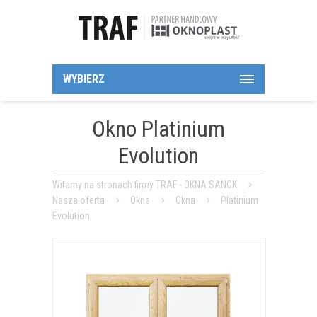
WYBIERZ
Okno Platinium
Evolution
Witamy na stronach firmy TRAF - OKNA SANOK
Nasza oferta
Okna
Okna
Platinium
Evolution