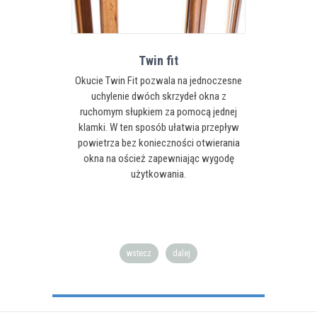
Twin fit
Wins
Okucie Twin Fit pozwala na jednoczesne
Niski próg 
uchylenie dwóch skrzydeł okna z
stanowi 
ruchomym słupkiem za pomocą jednej
ułatwiające
klamki. W ten sposób ułatwia przepływ
mieszkanie
powietrza bez konieczności otwierania
Rekomendo
okna na oścież zapewniając wygodę
rodzin z 
użytkowania.
niepełnospr
wer
wstecz
dalej