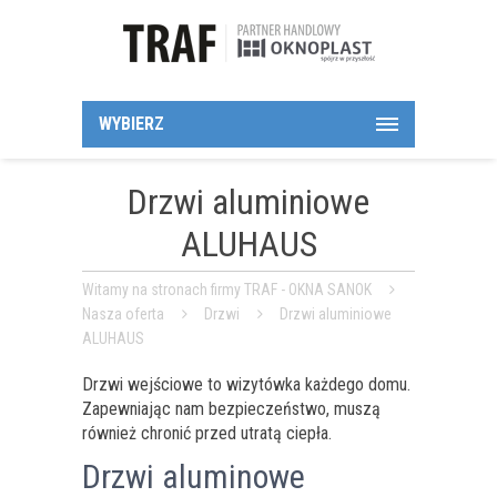
WYBIERZ
Drzwi aluminiowe
ALUHAUS
Witamy na stronach firmy TRAF - OKNA SANOK
Nasza oferta
Drzwi
Drzwi aluminiowe
ALUHAUS
Drzwi wejściowe to wizytówka każdego domu.
Zapewniając nam bezpieczeństwo, muszą
również chronić przed utratą ciepła.
Drzwi aluminowe